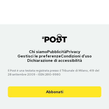
(AP Photo/Eckehard Schulz)
Notifiche mobile
Regala il Post
Torna all'articolo
Hai bisogno di aiuto?
Esci
Chi siamo
Pubblicità
Privacy
Gestisci le preferenze
Condizioni d'uso
Dichiarazione di accessibilità
Il Post è una testata registrata presso il Tribunale di Milano, 419 del
28 settembre 2009 - ISSN 2610-9980
Abbonati