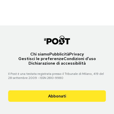
(AP Photo/Eckehard Schulz)
Notifiche mobile
Regala il Post
Torna all'articolo
Hai bisogno di aiuto?
Esci
Chi siamo
Pubblicità
Privacy
Gestisci le preferenze
Condizioni d'uso
Dichiarazione di accessibilità
Il Post è una testata registrata presso il Tribunale di Milano, 419 del
28 settembre 2009 - ISSN 2610-9980
Abbonati