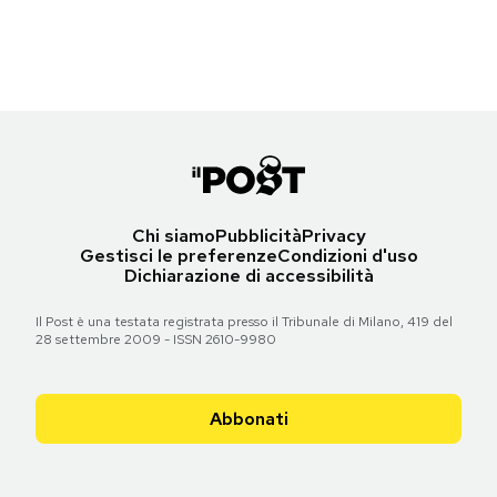
(AP Photo/Eckehard Schulz)
Notifiche mobile
Regala il Post
Torna all'articolo
Hai bisogno di aiuto?
Esci
Chi siamo
Pubblicità
Privacy
Gestisci le preferenze
Condizioni d'uso
Dichiarazione di accessibilità
Il Post è una testata registrata presso il Tribunale di Milano, 419 del
28 settembre 2009 - ISSN 2610-9980
Abbonati