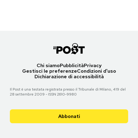
(AP Photo/Eckehard Schulz)
Notifiche mobile
Regala il Post
Torna all'articolo
Hai bisogno di aiuto?
Esci
Chi siamo
Pubblicità
Privacy
Gestisci le preferenze
Condizioni d'uso
Dichiarazione di accessibilità
Il Post è una testata registrata presso il Tribunale di Milano, 419 del
28 settembre 2009 - ISSN 2610-9980
Abbonati