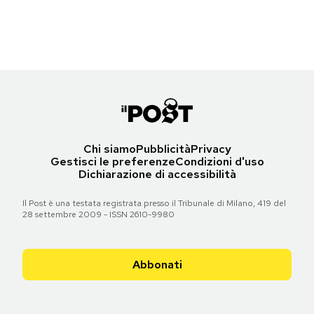
(AP Photo/Eckehard Schulz)
Notifiche mobile
Regala il Post
Torna all'articolo
Hai bisogno di aiuto?
Esci
Chi siamo
Pubblicità
Privacy
Gestisci le preferenze
Condizioni d'uso
Dichiarazione di accessibilità
Il Post è una testata registrata presso il Tribunale di Milano, 419 del
28 settembre 2009 - ISSN 2610-9980
Abbonati