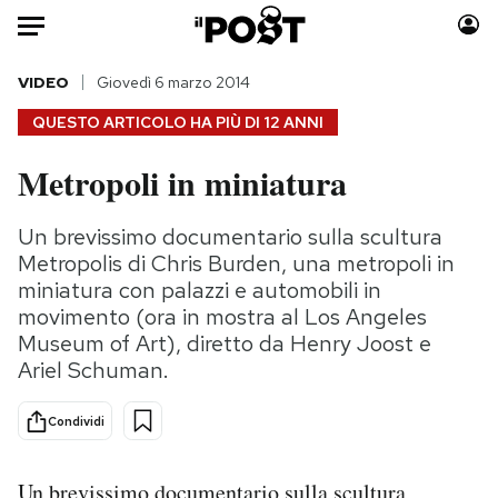
Auto
VIDEO
Giovedì 6 marzo 2014
QUESTO ARTICOLO HA PIÙ DI
12 ANNI
HOME
Metropoli in miniatura
Italia
Moda
Mondo
Libri
Un brevissimo documentario sulla scultura
Politica
Consumismi
Metropolis di Chris Burden, una metropoli in
Tecnologia
Storie/Idee
miniatura con palazzi e automobili in
movimento (ora in mostra al Los Angeles
Internet
Ok Boomer!
Museum of Art), diretto da Henry Joost e
Scienza
Media
Ariel Schuman.
Cultura
Europa
Economia
Altrecose
Condividi
Sport
Mondiali calcio 2026
Un brevissimo documentario sulla scultura