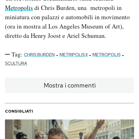
Metropolis
di Chris Burden, una metropoli in
PODCAST
miniatura con palazzi e automobili in movimento
(ora in mostra al Los Angeles Museum of Art),
NEWSLETTER
diretto da Henry Joost e Ariel Schuman.
Tag:
-
-
-
I MIEI PREFERITI
CHRIS BURDEN
METRIPOLIS II
METROPOLIS
SCULTURA
SHOP
Mostra i commenti
CALENDARIO
CONSIGLIATI
AREA PERSONALE
Area Personale
Newsletter