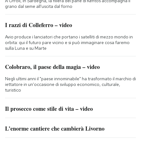
A Orroli, in Sardegna, la filiera del pane di Kentos accompagna il
grano dal seme all'uscita dal forno
I razzi di Colleferro – video
Avio produce i lanciatori che portano i satelliti di mezzo mondo in
orbita: qui il futuro pare vicino e si può immaginare cosa faremo
sulla Luna e su Marte
Colobraro, il paese della magia – video
Negli ultimi anni il "paese innominabile" ha trasformato il marchio di
iettatore in un'occasione di sviluppo economico, culturale,
turistico
Il prosecco come stile di vita – video
L’enorme cantiere che cambierà Livorno