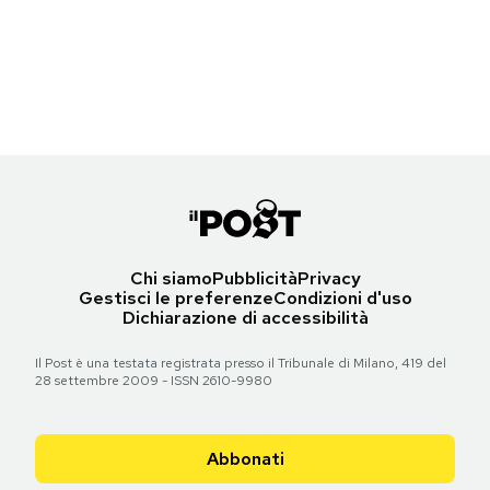
Una scimmia ammaestrata al guinzaglio del suo proprietario, a
Notifiche mobile
Islamabad, Pakistan
Regala il Post
(AP Photo/Muhammed Muheisen)
Hai bisogno di aiuto?
Torna all'articolo
Esci
Chi siamo
Pubblicità
Privacy
Gestisci le preferenze
Condizioni d'uso
Dichiarazione di accessibilità
Il Post è una testata registrata presso il Tribunale di Milano, 419 del
28 settembre 2009 - ISSN 2610-9980
Abbonati