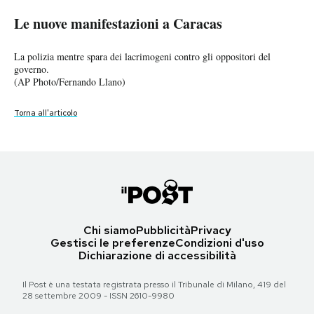
Le nuove manifestazioni a Caracas
Le nuove manifestazioni a Caracas
Le nuove manifestazioni a Caracas
Le nuove manifestazioni a Caracas
Le nuove manifestazioni a Caracas
PODCAST
Scontri tra manifestanti contrari al governo e polizia.(AP
Scontri tra manifestanti contrari al governo e polizia.(AP
La polizia mentre spara dei lacrimogeni contro gli oppositori del
Scontri tra manifestanti contrari al governo e polizia.
Una foto di alcuni sostenitori del governo a Caracas durante la
Photo/Fernando Llano)
Photo/Fernando Llano)
governo.
(AP Photo/Fernando Llano)
manifestazione.
NEWSLETTER
(AP Photo/Fernando Llano)
(AP Photo/Alejandro Cegarra)
Torna all'articolo
Torna all'articolo
Torna all'articolo
Torna all'articolo
Torna all'articolo
I MIEI PREFERITI
SHOP
CALENDARIO
Chi siamo
Pubblicità
Privacy
Gestisci le preferenze
Condizioni d'uso
Dichiarazione di accessibilità
AREA PERSONALE
Il Post è una testata registrata presso il Tribunale di Milano, 419 del
Area Personale
28 settembre 2009 - ISSN 2610-9980
Newsletter