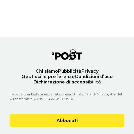
Un rapace nella sua gabbia allo zoo di San Pietroburgo
Notifiche mobile
(OLGA MALTSEVA/AFP/Getty Images)
Regala il Post
Hai bisogno di aiuto?
Torna all'articolo
Esci
Chi siamo
Pubblicità
Privacy
Gestisci le preferenze
Condizioni d'uso
Dichiarazione di accessibilità
Il Post è una testata registrata presso il Tribunale di Milano, 419 del
28 settembre 2009 - ISSN 2610-9980
Abbonati