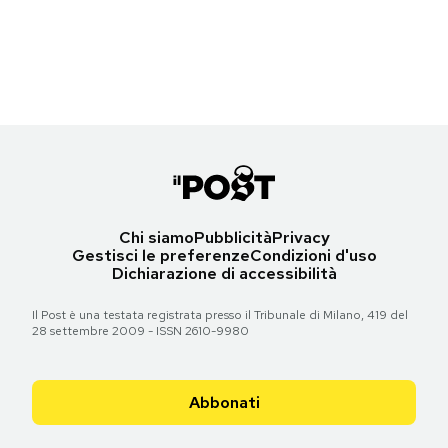
Un rapace nella sua gabbia allo zoo di San Pietroburgo
Notifiche mobile
(OLGA MALTSEVA/AFP/Getty Images)
Regala il Post
Hai bisogno di aiuto?
Torna all'articolo
Esci
Chi siamo
Pubblicità
Privacy
Gestisci le preferenze
Condizioni d'uso
Dichiarazione di accessibilità
Il Post è una testata registrata presso il Tribunale di Milano, 419 del
28 settembre 2009 - ISSN 2610-9980
Abbonati