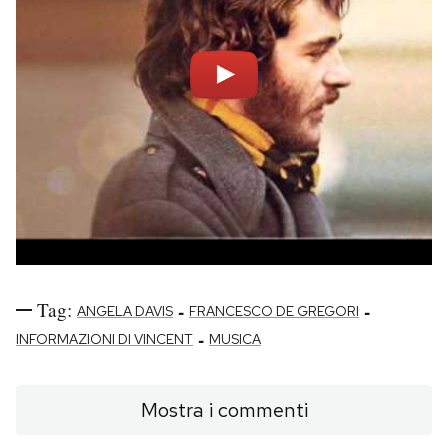
Notifiche mobile
Regala il Post
Hai bisogno di aiuto?
Esci
Tag:
-
-
ANGELA DAVIS
FRANCESCO DE GREGORI
-
INFORMAZIONI DI VINCENT
MUSICA
Mostra i commenti