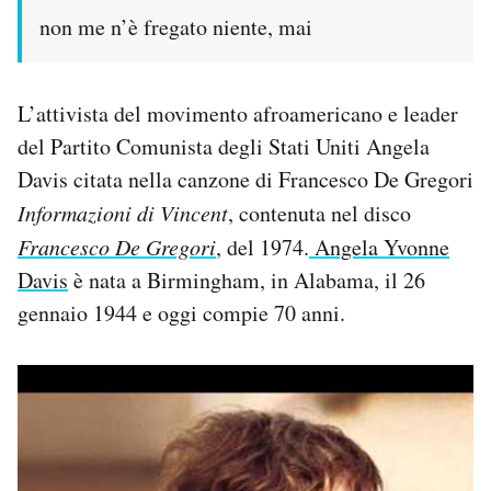
non me n’è fregato niente, mai
PODCAST
L’attivista del movimento afroamericano e leader
NEWSLETTER
del Partito Comunista degli Stati Uniti Angela
Davis citata nella canzone di Francesco De Gregori
I MIEI PREFERITI
Informazioni di Vincent
, contenuta nel disco
Francesco De Gregori
, del 1974.
Angela Yvonne
SHOP
Davis
è nata a Birmingham, in Alabama, il 26
gennaio 1944 e oggi compie 70 anni.
CALENDARIO
AREA PERSONALE
Area Personale
Newsletter