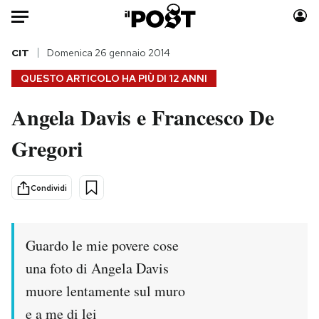
Auto
CIT
Domenica 26 gennaio 2014
QUESTO ARTICOLO HA PIÙ DI
12 ANNI
HOME
Angela Davis e Francesco De
Italia
Moda
Gregori
Mondo
Libri
Politica
Consumismi
Tecnologia
Storie/Idee
Condividi
Internet
Ok Boomer!
Scienza
Media
Guardo le mie povere cose
Cultura
Europa
Economia
Altrecose
una foto di Angela Davis
Sport
Mondiali calcio 2026
muore lentamente sul muro
e a me di lei