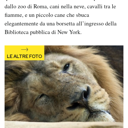
Notifiche mobile
dallo zoo di Roma, cani nella neve, cavalli tra le
Regala il Post
fiamme, e un piccolo cane che sbuca
Hai bisogno di aiuto?
elegantemente da una borsetta all’ingresso della
Esci
Biblioteca pubblica di New York.