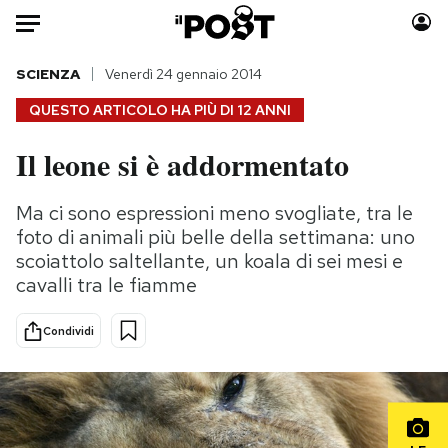
Auto
SCIENZA
Venerdì 24 gennaio 2014
QUESTO ARTICOLO HA PIÙ DI
12 ANNI
HOME
Il leone si è addormentato
Italia
Moda
Mondo
Libri
Ma ci sono espressioni meno svogliate, tra le
Politica
Consumismi
foto di animali più belle della settimana: uno
Tecnologia
Storie/Idee
scoiattolo saltellante, un koala di sei mesi e
cavalli tra le fiamme
Internet
Ok Boomer!
Scienza
Media
Condividi
Cultura
Europa
Economia
Altrecose
Sport
Mondiali calcio 2026