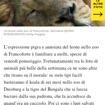
LE
ALTRE
FOTO
PODCAST
NEWSLETTER
Un leone nello zoo di Francoforte, Germania (BORIS
ROESSLER/AFP/Getty Images)
I MIEI PREFERITI
L’espressione pigra e annoiata del leone nello zoo
di Francoforte è familiare a molti, specie di
SHOP
venerdì pomeriggio. Fortunatamente tra le foto di
animali più belle della settimana ce ne sono altre
CALENDARIO
che tirano su il morale: se siete tipi facili
basteranno il koala di sei mesi nello zoo di
AREA PERSONALE
Duisburg e la tigre del Bengala che si lascia
baciare dalla sua padrona, che la accudisce da
Area Personale
quand’era un cucciolo. Poi ci sono i lupi salvati
Newsletter