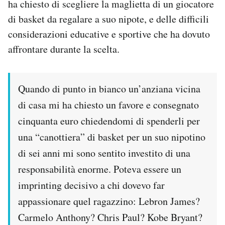
ha chiesto di scegliere la maglietta di un giocatore
di basket da regalare a suo nipote, e delle difficili
PODCAST
considerazioni educative e sportive che ha dovuto
affrontare durante la scelta.
NEWSLETTER
I MIEI PREFERITI
Quando di punto in bianco un’anziana vicina
di casa mi ha chiesto un favore e consegnato
cinquanta euro chiedendomi di spenderli per
SHOP
una “canottiera” di basket per un suo nipotino
di sei anni mi sono sentito investito di una
CALENDARIO
responsabilità enorme. Poteva essere un
imprinting decisivo a chi dovevo far
AREA PERSONALE
appassionare quel ragazzino: Lebron James?
Area Personale
Carmelo Anthony? Chris Paul? Kobe Bryant?
Newsletter