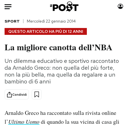
Auto
SPORT
Mercoledì 22 gennaio 2014
QUESTO ARTICOLO HA PIÙ DI
12 ANNI
HOME
La migliore canotta dell’NBA
Italia
Moda
Mondo
Libri
Un dilemma educativo e sportivo raccontato
Politica
Consumismi
da Arnaldo Greco: non quella del più forte,
Tecnologia
Storie/Idee
non la più bella, ma quella da regalare a un
bambino di 6 anni
Internet
Ok Boomer!
Scienza
Media
Condividi
Cultura
Europa
Economia
Altrecose
Arnaldo Greco ha raccontato sulla rivista online
Sport
Mondiali calcio 2026
l’
Ultimo Uomo
di quando la sua vicina di casa gli