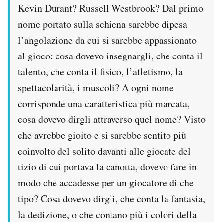
Kevin Durant? Russell Westbrook? Dal primo
Notifiche mobile
Regala il Post
nome portato sulla schiena sarebbe dipesa
Hai bisogno di aiuto?
l’angolazione da cui si sarebbe appassionato
Esci
al gioco: cosa dovevo insegnargli, che conta il
talento, che conta il fisico, l’atletismo, la
spettacolarità, i muscoli? A ogni nome
corrisponde una caratteristica più marcata,
cosa dovevo dirgli attraverso quel nome? Visto
che avrebbe gioito e si sarebbe sentito più
coinvolto del solito davanti alle giocate del
tizio di cui portava la canotta, dovevo fare in
modo che accadesse per un giocatore di che
tipo? Cosa dovevo dirgli, che conta la fantasia,
la dedizione, o che contano più i colori della