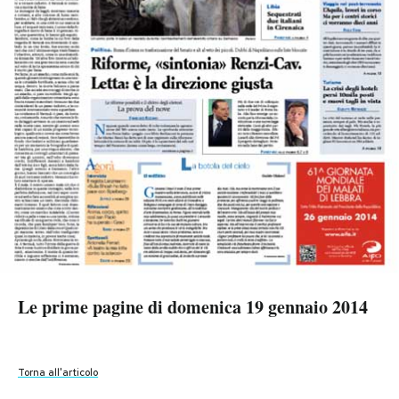
PODCAST
NEWSLETTER
I MIEI PREFERITI
Le prime pagine di domenica 19 gennaio 2014
SHOP
Le prime pagine di domenica 19 gennaio 2014
CALENDARIO
Le prime pagine di domenica 19 gennaio 2014
Torna all'articolo
Le prime pagine di domenica 19 gennaio 2014
Torna all'articolo
Le prime pagine di domenica 19 gennaio 2014
Le prime pagine di domenica 19 gennaio 2014
Le prime pagine di domenica 19 gennaio 2014
Le prime pagine di domenica 19 gennaio 2014
Le prime pagine di domenica 19 gennaio 2014
Le prime pagine di domenica 19 gennaio 2014
Le prime pagine di domenica 19 gennaio 2014
Le prime pagine di domenica 19 gennaio 2014
Le prime pagine di domenica 19 gennaio 2014
Le prime pagine di domenica 19 gennaio 2014
Le prime pagine di domenica 19 gennaio 2014
Le prime pagine di domenica 19 gennaio 2014
Le prime pagine di domenica 19 gennaio 2014
Le prime pagine di domenica 19 gennaio 2014
AREA PERSONALE
Le prime pagine di domenica 19 gennaio 2014
Le prime pagine di domenica 19 gennaio 2014
Le prime pagine di domenica 19 gennaio 2014
Le prime pagine di domenica 19 gennaio 2014
Le prime pagine di domenica 19 gennaio 2014
Le prime pagine di domenica 19 gennaio 2014
Le prime pagine di domenica 19 gennaio 2014
Torna all'articolo
Le prime pagine di domenica 19 gennaio 2014
Le prime pagine di domenica 19 gennaio 2014
Le prime pagine di domenica 19 gennaio 2014
Torna all'articolo
Le prime pagine di domenica 19 gennaio 2014
Area Personale
Torna all'articolo
Torna all'articolo
Torna all'articolo
Torna all'articolo
Torna all'articolo
Torna all'articolo
Torna all'articolo
Torna all'articolo
Torna all'articolo
Torna all'articolo
Torna all'articolo
Torna all'articolo
Newsletter
Torna all'articolo
Torna all'articolo