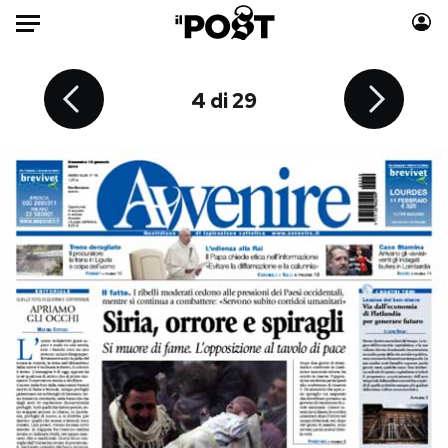
Auto
24 di 29
20 di 29
26 di 29
27 di 29
28 di 29
29 di 29
22 di 29
23 di 29
25 di 29
14 di 29
10 di 29
16 di 29
17 di 29
18 di 29
19 di 29
12 di 29
13 di 29
15 di 29
21 di 29
11 di 29
4 di 29
6 di 29
7 di 29
8 di 29
9 di 29
2 di 29
3 di 29
5 di 29
1 di 29
HOME
Italia
Moda
Mondo
Libri
Politica
Consumismi
Tecnologia
Storie/Idee
Internet
Ok Boomer!
Scienza
Media
Cultura
Europa
Economia
Altrecose
Sport
Mondiali calcio 2026