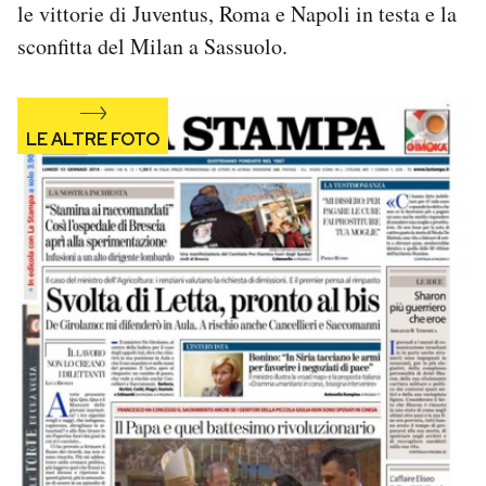
le vittorie di Juventus, Roma e Napoli in testa e la
Notifiche mobile
sconfitta del Milan a Sassuolo.
Regala il Post
Hai bisogno di aiuto?
Esci