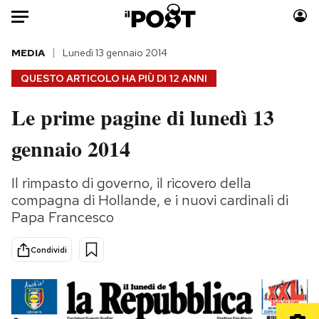
Auto
MEDIA
Lunedì 13 gennaio 2014
QUESTO ARTICOLO HA PIÙ DI
12 ANNI
HOME
Le prime pagine di lunedì 13
Italia
Moda
gennaio 2014
Mondo
Libri
Politica
Consumismi
Il rimpasto di governo, il ricovero della
Tecnologia
Storie/Idee
compagna di Hollande, e i nuovi cardinali di
Internet
Ok Boomer!
Papa Francesco
Scienza
Media
Cultura
Europa
Condividi
Economia
Altrecose
Sport
Mondiali calcio 2026