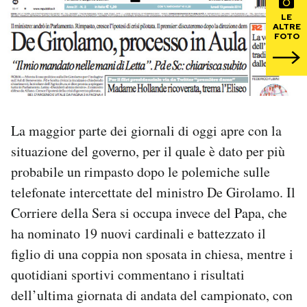
LE
ALTRE
PODCAST
FOTO
NEWSLETTER
I MIEI PREFERITI
La maggior parte dei giornali di oggi apre con la
situazione del governo, per il quale è dato per più
SHOP
probabile un rimpasto dopo le polemiche sulle
telefonate intercettate del ministro De Girolamo. Il
CALENDARIO
Corriere della Sera si occupa invece del Papa, che
ha nominato 19 nuovi cardinali e battezzato il
figlio di una coppia non sposata in chiesa, mentre i
AREA PERSONALE
quotidiani sportivi commentano i risultati
Area Personale
dell’ultima giornata di andata del campionato, con
Newsletter