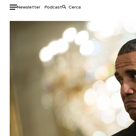
Newsletter
Podcast
Auto
HOME
Italia
Moda
Mondo
Libri
Politica
Consumismi
Tecnologia
Storie/Idee
Internet
Ok Boomer!
Scienza
Media
Cultura
Europa
Economia
Altrecose
Sport
Mondiali calcio 2026