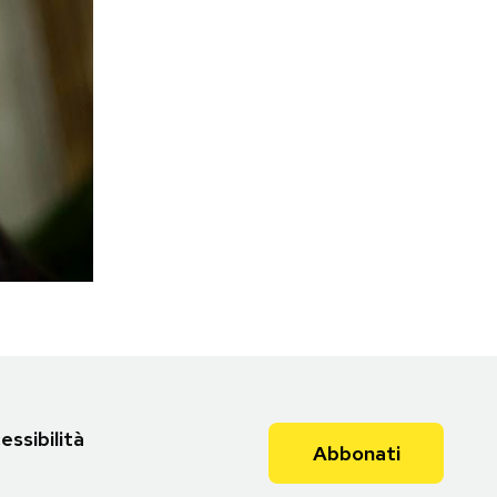
essibilità
Abbonati