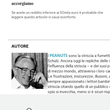
accorgiamo
Notifiche mobile
Regala il Post
Se avete un reddito inferiore ai 50mila euro è probabile che
Hai bisogno di aiuto?
leggere questo articolo vi causi sconforto
Esci
AUTORE
PEANUTS
I
sono la striscia a fumett
Schulz. Ancora oggi le repliche delle s
l’influenza della striscia – e dei suo
di mezzo mondo, attraverso i loro carat
Le frustrazioni, insicurezze, illusion
sempre appassionato i lettori bambin
striscia citando quello di un pubblic
«più si invecchia, meno si è sicuri ri