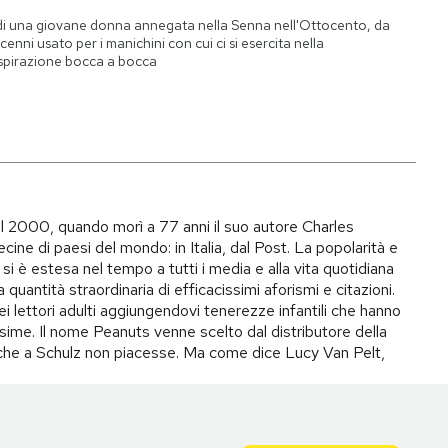
di una giovane donna annegata nella Senna nell'Ottocento, da
cenni usato per i manichini con cui ci si esercita nella
spirazione bocca a bocca
il 2000, quando morì a 77 anni il suo autore Charles
ecine di paesi del mondo: in Italia, dal Post. La popolarità e
si è estesa nel tempo a tutti i media e alla vita quotidiana
quantità straordinaria di efficacissimi aforismi e citazioni.
ei lettori adulti aggiungendovi tenerezze infantili che hanno
ime. Il nome Peanuts venne scelto dal distributore della
to che a Schulz non piacesse. Ma come dice Lucy Van Pelt,