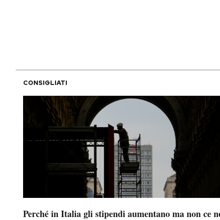
PODCAST
NEWSLETTER
CONSIGLIATI
I MIEI PREFERITI
SHOP
CALENDARIO
AREA PERSONALE
Area Personale
Perché in Italia gli stipendi aumentano ma non ce n
Newsletter