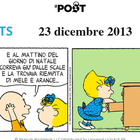
23 dicembre 2013
TS
© Peanuts Worldwide LLC/distributed by Universal Uclick/ILPA