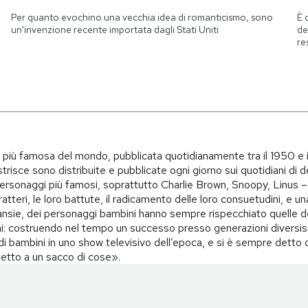
Per quanto evochino una vecchia idea di romanticismo, sono
È 
un'invenzione recente importata dagli Stati Uniti
de
re
i più famosa del mondo, pubblicata quotidianamente tra il 1950 e 
trisce sono distribuite e pubblicate ogni giorno sui quotidiani di d
i personaggi più famosi, soprattutto Charlie Brown, Snoopy, Linus – 
teri, le loro battute, il radicamento delle loro consuetudini, e una 
i, ansie, dei personaggi bambini hanno sempre rispecchiato quelle d
i: costruendo nel tempo un successo presso generazioni diversiss
o di bambini in uno show televisivo dell’epoca, e si è sempre det
spetto a un sacco di cose».