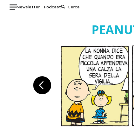
Newsletter
Podcast
Auto
PEANU
HOME
Italia
Moda
Mondo
Libri
Politica
Consumismi
Tecnologia
Storie/Idee
Internet
Ok Boomer!
Scienza
Media
Cultura
Europa
Economia
Altrecose
Sport
Mondiali calcio 2026