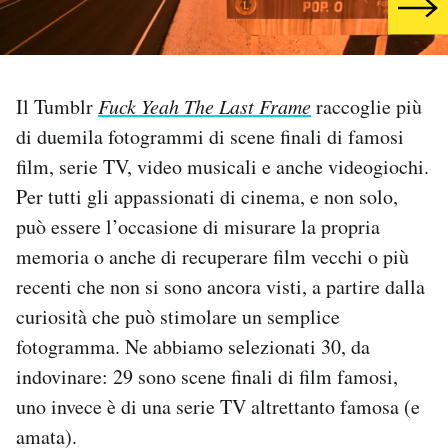
PODCAST
Il Tumblr
Fuck Yeah The Last Frame
raccoglie più
NEWSLETTER
di duemila fotogrammi di scene finali di famosi
film, serie TV, video musicali e anche videogiochi.
I MIEI PREFERITI
Per tutti gli appassionati di cinema, e non solo,
può essere l’occasione di misurare la propria
SHOP
memoria o anche di recuperare film vecchi o più
recenti che non si sono ancora visti, a partire dalla
CALENDARIO
curiosità che può stimolare un semplice
fotogramma. Ne abbiamo selezionati 30, da
AREA PERSONALE
indovinare: 29 sono scene finali di film famosi,
uno invece è di una serie TV altrettanto famosa (e
Area Personale
amata).
Newsletter