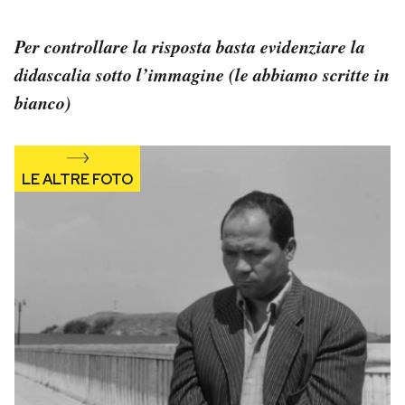
Notifiche mobile
Regala il Post
Per controllare la risposta basta evidenziare la
Hai bisogno di aiuto?
didascalia sotto l’immagine (le abbiamo scritte in
Esci
bianco)