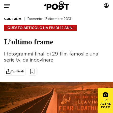
Auto
CULTURA
Domenica 15 dicembre 2013
QUESTO ARTICOLO HA PIÙ DI
12 ANNI
HOME
L’ultimo frame
Italia
Moda
Mondo
Libri
I fotogrammi finali di 29 film famosi e una
Politica
Consumismi
serie tv, da indovinare
Tecnologia
Storie/Idee
Internet
Ok Boomer!
Condividi
Scienza
Media
Cultura
Europa
Economia
Altrecose
LE
Sport
Mondiali calcio 2026
ALTRE
FOTO