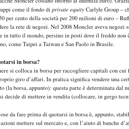
cche Moncler costano intorno ai duemila euro). Grazie
ruppi come il fondo di
private equity
Carlyle Group – c
50 per cento della società per 200 milioni di euro – Ruff
dere la rete di negozi. Nel 2008 Moncler aveva negozi s
 in tutto il mondo, persino in posti dove il freddo non
o, come Taipei a Taiwan e San Paolo in Brasile.
uotarsi in borsa?
ere si colloca in borsa per raccogliere capitali con cui 
roprio giro d’affari. In pratica significa vendere una cer
to (la borsa, appunto): questa parte è determinata dal 
si decide di mettere in vendita (collocare, in gergo tecn
ose da fare prima di quotarsi in borsa è, appunto, stabi
 azioni mettere sul mercato e, con l’aiuto di banche d’af