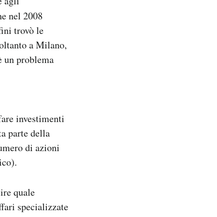
 agli
he nel 2008
ini trovò le
oltanto a Milano,
 è un problema
fare investimenti
ta parte della
numero di azioni
ico).
lire quale
fari specializzate