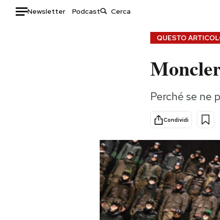
Newsletter
Podcast
Auto
QUESTO ARTICOLO
Moncler 
HOME
Italia
Moda
Perché se ne 
Mondo
Libri
Politica
Consumismi
Condividi
Tecnologia
Storie/Idee
Internet
Ok Boomer!
Scienza
Media
Cultura
Europa
Economia
Altrecose
Sport
Mondiali calcio 2026