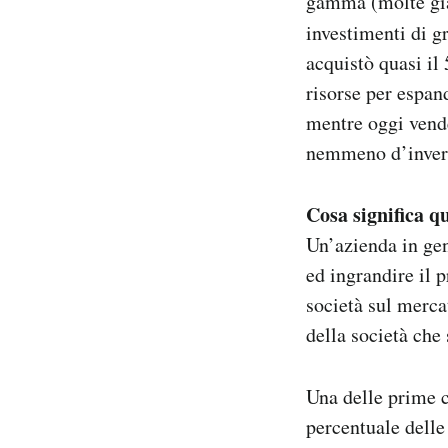
gamma (molte gia
investimenti di g
acquistò quasi il 
risorse per espan
mentre oggi vende
nemmeno d’invern
Cosa significa q
Un’azienda in gen
ed ingrandire il p
società sul merca
della società che 
Una delle prime c
percentuale delle