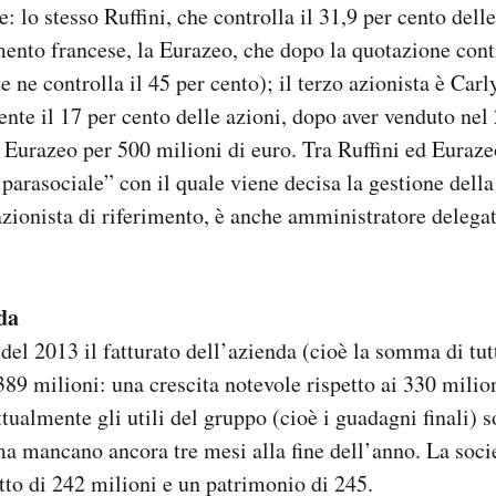
: lo stesso Ruffini, che controlla il 31,9 per cento dell
mento francese, la Eurazeo, che dopo la quotazione contr
 ne controlla il 45 per cento); il terzo azionista è Car
ente il 17 per cento delle azioni, dopo aver venduto nel
a Eurazeo per 500 milioni di euro. Tra Ruffini ed Euraze
parasociale” con il quale viene decisa la gestione della 
’azionista di riferimento, è anche amministratore delegat
da
del 2013 il fatturato dell’azienda (cioè la somma di tutt
 389 milioni: una crescita notevole rispetto ai 330 milio
tualmente gli utili del gruppo (cioè i guadagni finali) s
ma mancano ancora tre mesi alla fine dell’anno. La soci
to di 242 milioni e un patrimonio di 245.