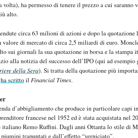
a volta), ha permesso di tenere il prezzo a cui saranno 
iù alto.
vendute circa 63 milioni di azioni e dopo la quotazione 
 valore di mercato di circa 2,5 miliardi di euro. Moncl
to sui giornali la sua quotazione in borsa e la stampa it
zio alla notizia del successo dell’IPO (qui ad esempio gl
riere della Sera
). Si tratta della quotazione più importa
,
ha scritto
il
Financial Times
.
er
nda d’abbigliamento che produce in particolare capi i
renditore francese nel 1952 ed è stata acquistata nel 2
 italiano Remo Ruffini. Dagli anni Ottanta lo stile di 
 piumini trapuntati e dall’effetto “verniciato”.