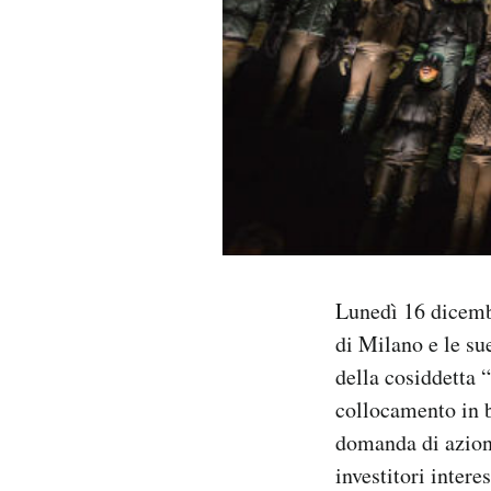
PODCAST
NEWSLETTER
I MIEI PREFERITI
SHOP
Lunedì 16 dicembr
CALENDARIO
di Milano e le su
della cosiddetta 
AREA PERSONALE
collocamento in b
domanda di azioni
Area Personale
investitori intere
Newsletter