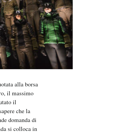
otata alla borsa
ro, il massimo
tato il
sapere che la
rande domanda di
nda si colloca in