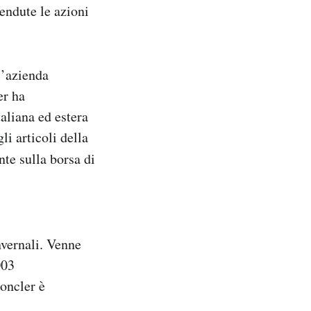
vendute le azioni
l’azienda
er ha
aliana ed estera
i articoli della
nte sulla borsa di
nvernali. Venne
003
Moncler è