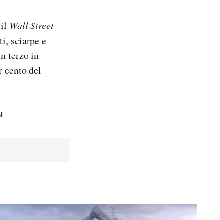
il
Wall Street
i, sciarpe e
un terzo in
r cento del
NI