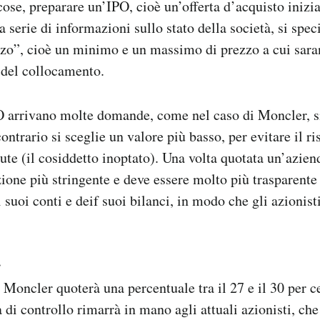
 cose, preparare un’IPO, cioè un’offerta d’acquisto inizi
a serie di informazioni sullo stato della società, si spec
zzo”, cioè un minimo e un massimo di prezzo a cui sara
 del collocamento.
 arrivano molte domande, come nel caso di Moncler, si 
contrario si sceglie un valore più basso, per evitare il ri
ute (il cosiddetto inoptato). Una volta quotata un’azien
one più stringente e deve essere molto più trasparente
 suoi conti e deif suoi bilanci, in modo che gli azionis
r
Moncler quoterà una percentuale tra il 27 e il 30 per c
 di controllo rimarrà in mano agli attuali azionisti, ch