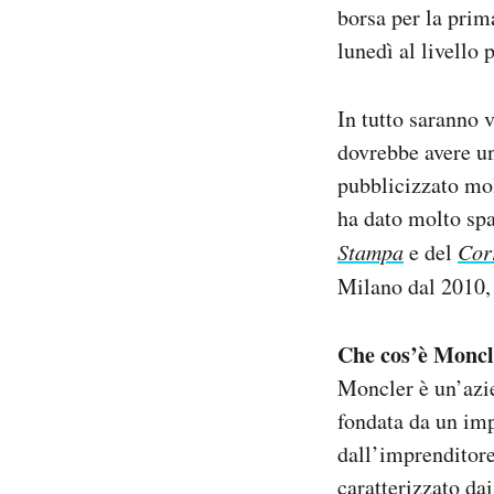
borsa per la prim
Notifiche mobile
lunedì al livello p
Regala il Post
Hai bisogno di aiuto?
Esci
In tutto saranno 
dovrebbe avere un
pubblicizzato mol
ha dato molto spa
Stampa
e del
Cor
Milano dal 2010
Che cos’è Moncl
Moncler è un’azie
fondata da un imp
dall’imprenditore
caratterizzato dai