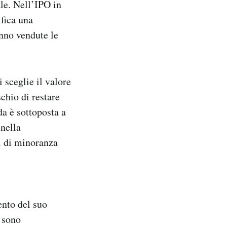
ale. Nell’IPO in
ifica una
nno vendute le
sceglie il valore
schio di restare
da è sottoposta a
 nella
ti di minoranza
ento del suo
e sono