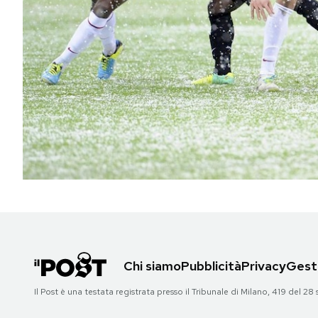
PODCAST
NEWSLETTER
I MIEI PREFERITI
SHOP
CALENDARIO
AREA PERSONALE
Chi siamo
Pubblicità
Privacy
Gesti
Area Personale
Il Post è una testata registrata presso il Tribunale di Milano, 419 del
Newsletter