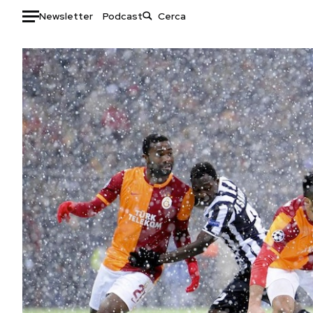
Newsletter
Podcast
Auto
HOME
Italia
Moda
Mondo
Libri
Politica
Consumismi
Tecnologia
Storie/Idee
Internet
Ok Boomer!
Scienza
Media
Cultura
Europa
Economia
Altrecose
Sport
Mondiali calcio 2026