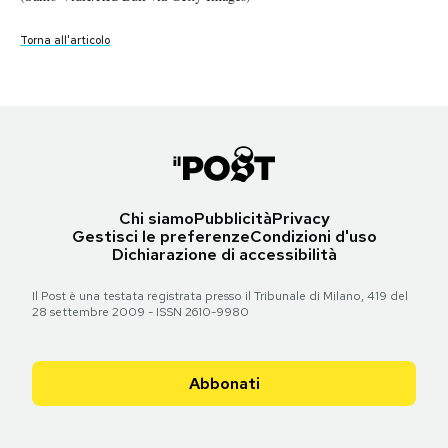
(Dean Treml/Red Bull via Getty Images)
(Romina Amato/Red Bull via Getty Images)
(Dean Treml/Red Bull via Getty Images)
(Samo Vidic/Red Bull via Getty Images)
(Dean Treml/Red Bull via Getty Images)
Notifiche mobile
Regala il Post
Torna all'articolo
Torna all'articolo
Torna all'articolo
Torna all'articolo
Torna all'articolo
Torna all'articolo
Hai bisogno di aiuto?
Esci
Chi siamo
Pubblicità
Privacy
Gestisci le preferenze
Condizioni d'uso
Dichiarazione di accessibilità
Il Post è una testata registrata presso il Tribunale di Milano, 419 del
28 settembre 2009 - ISSN 2610-9980
Abbonati