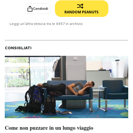
Condividi
PODCAST
RANDOM PEANUTS
Leggi un'altra striscia tra le
4457
in archivio
NEWSLETTER
CONSIGLIATI
I MIEI PREFERITI
SHOP
CALENDARIO
AREA PERSONALE
Area Personale
Come non puzzare in un lungo viaggio
Newsletter