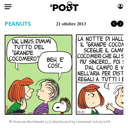
Auto
PEANUTS
21 ottobre 2013
HOME
Italia
Moda
Mondo
Libri
Politica
Consumismi
Tecnologia
Storie/Idee
Internet
Ok Boomer!
Scienza
Media
Cultura
Europa
Economia
Altrecose
Sport
Mondiali calcio 2026
© Peanuts Worldwide LLC/distributed by Universal Uclick/ILPA