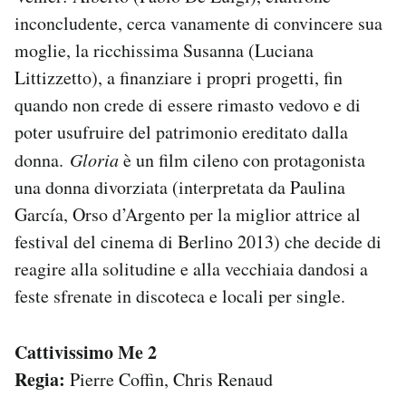
Notifiche mobile
inconcludente, cerca vanamente di convincere sua
Regala il Post
moglie, la ricchissima Susanna (Luciana
Hai bisogno di aiuto?
Littizzetto), a finanziare i propri progetti, fin
Esci
quando non crede di essere rimasto vedovo e di
poter usufruire del patrimonio ereditato dalla
donna.
Gloria
è un film cileno con protagonista
una donna divorziata (interpretata da Paulina
García, Orso d’Argento per la miglior attrice al
festival del cinema di Berlino 2013) che decide di
reagire alla solitudine e alla vecchiaia dandosi a
feste sfrenate in discoteca e locali per single.
Cattivissimo Me 2
Regia:
Pierre Coffin, Chris Renaud