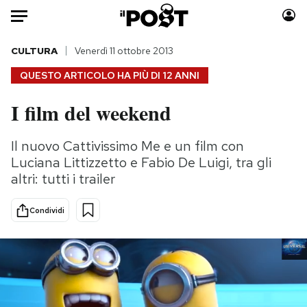
Auto
CULTURA
Venerdì 11 ottobre 2013
QUESTO ARTICOLO HA PIÙ DI
12 ANNI
HOME
I film del weekend
Italia
Moda
Mondo
Libri
Il nuovo Cattivissimo Me e un film con
Politica
Consumismi
Luciana Littizzetto e Fabio De Luigi, tra gli
Tecnologia
Storie/Idee
altri: tutti i trailer
Internet
Ok Boomer!
Condividi
Scienza
Media
Cultura
Europa
Economia
Altrecose
Sport
Mondiali calcio 2026