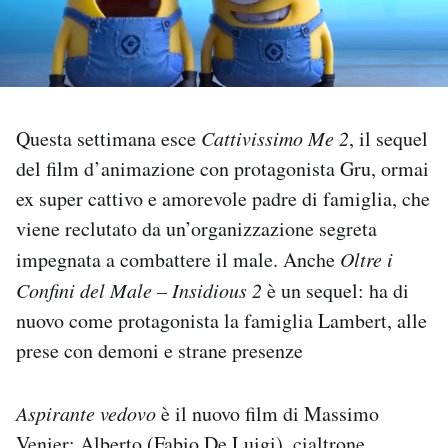
PODCAST
NEWSLETTER
Questa settimana esce
Cattivissimo Me 2
, il sequel
del film d’animazione con protagonista Gru, ormai
I MIEI PREFERITI
ex super cattivo e amorevole padre di famiglia, che
viene reclutato da un’organizzazione segreta
SHOP
impegnata a combattere il male. Anche
Oltre i
Confini del Male – Insidious 2
è un sequel: ha di
CALENDARIO
nuovo come protagonista la famiglia Lambert, alle
prese con demoni e strane presenze
AREA PERSONALE
Aspirante vedovo
è il nuovo film di Massimo
Area Personale
Newsletter
Venier: Alberto (Fabio De Luigi), cialtrone