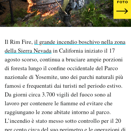
FOTO
PODCAST
NEWSLETTER
Il Rim Fire,
il grande incendio boschivo nella zona
della Sierra Nevada
in California iniziato il 17
I MIEI PREFERITI
agosto scorso, continua a bruciare ampie porzioni
di foresta lungo il confine occidentale del Parco
SHOP
nazionale di Yosemite, uno dei parchi naturali più
famosi e frequentati dai turisti nel periodo estivo.
CALENDARIO
Da giorni circa 3.700 vigili del fuoco sono al
lavoro per contenere le fiamme ed evitare che
AREA PERSONALE
raggiungano le zone abitate intorno al parco.
L’incendio è stato messo sotto controllo per il 20
Area Personale
Newsletter
per cento circa del suo perimetro e le operazioni di