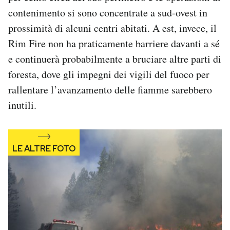
Notifiche mobile
contenimento si sono concentrate a sud-ovest in
Regala il Post
prossimità di alcuni centri abitati. A est, invece, il
Hai bisogno di aiuto?
Rim Fire non ha praticamente barriere davanti a sé
Esci
e continuerà probabilmente a bruciare altre parti di
foresta, dove gli impegni dei vigili del fuoco per
rallentare l’avanzamento delle fiamme sarebbero
inutili.