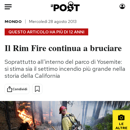
Auto
MONDO
Mercoledì 28 agosto 2013
QUESTO ARTICOLO HA PIÙ DI
12 ANNI
HOME
Il Rim Fire continua a bruciare
Italia
Moda
Mondo
Libri
Soprattutto all'interno del parco di Yosemite:
Politica
Consumismi
si stima sia il settimo incendio più grande nella
Tecnologia
Storie/Idee
storia della California
Internet
Ok Boomer!
Condividi
Scienza
Media
Cultura
Europa
Economia
Altrecose
Sport
Mondiali calcio 2026
LE
ALTRE