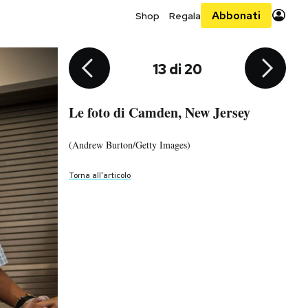
Abbonati
Shop
Regala
20 di 20
14 di 20
10 di 20
16 di 20
17 di 20
18 di 20
19 di 20
12 di 20
13 di 20
15 di 20
11 di 20
4 di 20
6 di 20
7 di 20
8 di 20
9 di 20
2 di 20
3 di 20
5 di 20
1 di 20
Le foto di Camden, New Jersey
Le foto di Camden, New Jersey
Le foto di Camden, New Jersey
Le foto di Camden, New Jersey
Le foto di Camden, New Jersey
Le foto di Camden, New Jersey
Le foto di Camden, New Jersey
Le foto di Camden, New Jersey
Le foto di Camden, New Jersey
Le foto di Camden, New Jersey
Le foto di Camden, New Jersey
Le foto di Camden, New Jersey
Le foto di Camden, New Jersey
Le foto di Camden, New Jersey
Le foto di Camden, New Jersey
Le foto di Camden, New Jersey
Le foto di Camden, New Jersey
Le foto di Camden, New Jersey
Le foto di Camden, New Jersey
Le foto di Camden, New Jersey
(Andrew Burton/Getty Images)
(Andrew Burton/Getty Images)
(Andrew Burton/Getty Images)
(Andrew Burton/Getty Images)
(Andrew Burton/Getty Images)
(Andrew Burton/Getty Images)
(Andrew Burton/Getty Images)
(Andrew Burton/Getty Images)
(Andrew Burton/Getty Images)
(Andrew Burton/Getty Images)
(Andrew Burton/Getty Images)
(Andrew Burton/Getty Images)
(Andrew Burton/Getty Images)
(Andrew Burton/Getty Images)
(Andrew Burton/Getty Images)
(Andrew Burton/Getty Images)
(Andrew Burton/Getty Images)
(Andrew Burton/Getty Images)
(Andrew Burton/Getty Images)
(Andrew Burton/Getty Images)
Torna all'articolo
Torna all'articolo
Torna all'articolo
Torna all'articolo
Torna all'articolo
Torna all'articolo
Torna all'articolo
Torna all'articolo
Torna all'articolo
Torna all'articolo
Torna all'articolo
Torna all'articolo
Torna all'articolo
Torna all'articolo
Torna all'articolo
Torna all'articolo
Torna all'articolo
Torna all'articolo
Torna all'articolo
Torna all'articolo