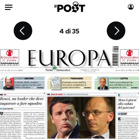
Auto
24 di 35
34 di 35
20 di 35
30 di 35
26 di 35
27 di 35
28 di 35
29 di 35
22 di 35
23 di 35
25 di 35
32 di 35
33 di 35
35 di 35
14 di 35
10 di 35
16 di 35
17 di 35
18 di 35
19 di 35
12 di 35
13 di 35
15 di 35
21 di 35
31 di 35
11 di 35
4 di 35
6 di 35
7 di 35
8 di 35
9 di 35
2 di 35
3 di 35
5 di 35
1 di 35
HOME
Italia
Moda
Mondo
Libri
Politica
Consumismi
Tecnologia
Storie/Idee
Internet
Ok Boomer!
Scienza
Media
Cultura
Europa
Economia
Altrecose
Sport
Mondiali calcio 2026