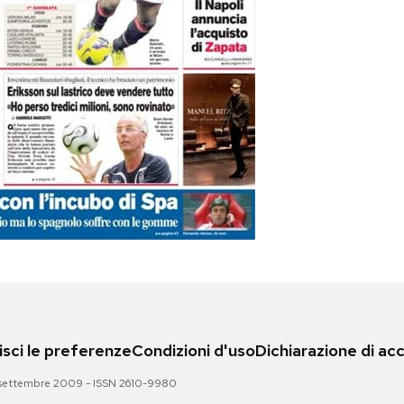
sci le preferenze
Condizioni d'uso
Dichiarazione di acc
 28 settembre 2009 - ISSN 2610-9980