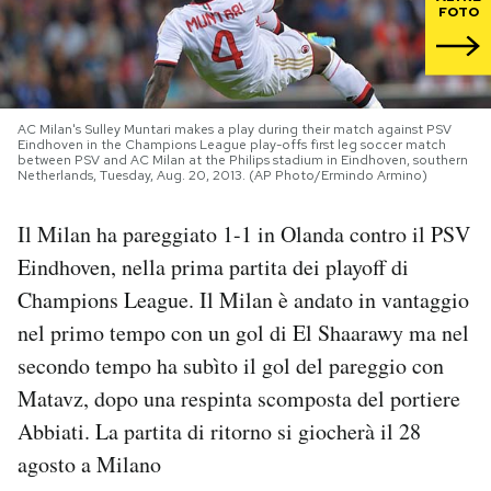
FOTO
PODCAST
NEWSLETTER
AC Milan's Sulley Muntari makes a play during their match against PSV
Eindhoven in the Champions League play-offs first leg soccer match
between PSV and AC Milan at the Philips stadium in Eindhoven, southern
Netherlands, Tuesday, Aug. 20, 2013. (AP Photo/Ermindo Armino)
I MIEI PREFERITI
Il Milan ha pareggiato 1-1 in Olanda contro il PSV
SHOP
Eindhoven, nella prima partita dei playoff di
Champions League. Il Milan è andato in vantaggio
nel primo tempo con un gol di El Shaarawy ma nel
CALENDARIO
secondo tempo ha subìto il gol del pareggio con
Matavz, dopo una respinta scomposta del portiere
AREA PERSONALE
Abbiati. La partita di ritorno si giocherà il 28
Area Personale
agosto a Milano
Newsletter