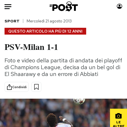
Auto
SPORT
Mercoledì 21 agosto 2013
QUESTO ARTICOLO HA PIÙ DI
12 ANNI
HOME
PSV-Milan 1-1
Italia
Moda
Mondo
Libri
Foto e video della partita di andata dei playoff
Politica
Consumismi
di Champions League, decisa da un bel gol di
Tecnologia
Storie/Idee
El Shaarawy e da un errore di Abbiati
Internet
Ok Boomer!
Condividi
Scienza
Media
Cultura
Europa
Economia
Altrecose
Sport
Mondiali calcio 2026
LE
ALTRE