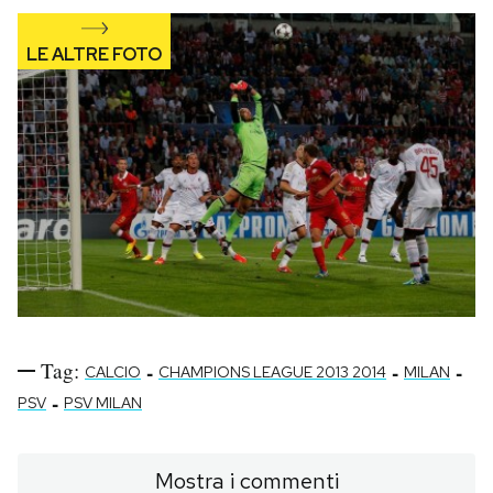
Tag:
-
-
-
CALCIO
CHAMPIONS LEAGUE 2013 2014
MILAN
-
PSV
PSV MILAN
Mostra i commenti