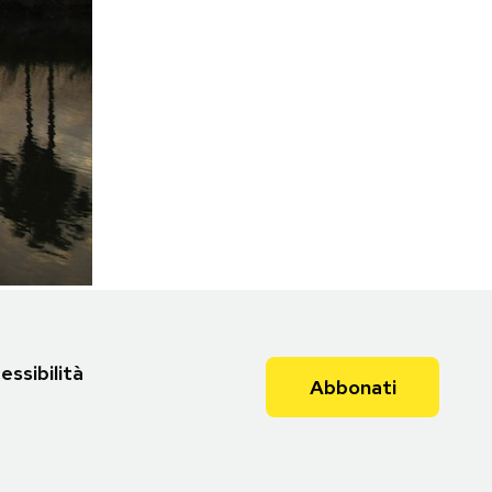
Torna all'articolo
essibilità
Abbonati