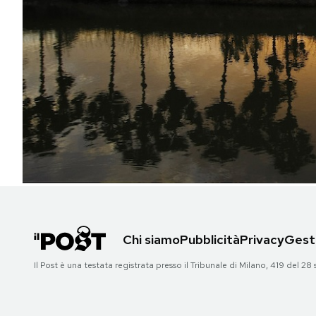
PODCAST
NEWSLETTER
I MIEI PREFERITI
SHOP
CALENDARIO
Chi siamo
Pubblicità
Privacy
Gesti
AREA PERSONALE
Il Post è una testata registrata presso il Tribunale di Milano, 419 del
Area Personale
Newsletter