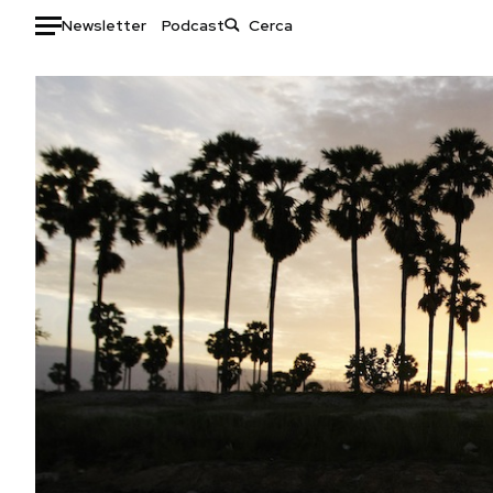
Newsletter
Podcast
Auto
HOME
Italia
Moda
Mondo
Libri
Politica
Consumismi
Tecnologia
Storie/Idee
Internet
Ok Boomer!
Scienza
Media
Cultura
Europa
Economia
Altrecose
Sport
Mondiali calcio 2026