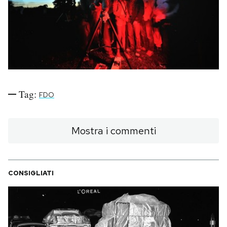
PODCAST
NEWSLETTER
I MIEI PREFERITI
Tag:
FDO
SHOP
Mostra i commenti
CALENDARIO
CONSIGLIATI
AREA PERSONALE
Area Personale
Newsletter