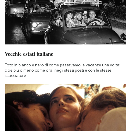
Notifiche mobile
Regala il Post
Hai bisogno di aiuto?
Esci
Vecchie estati italiane
Foto in bianco e nero di come passavamo le vacanze una volta:
cioè più o meno come ora, negli stessi posti e con le stesse
scocciature