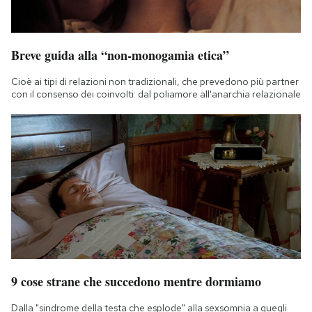
Breve guida alla “non-monogamia etica”
Cioè ai tipi di relazioni non tradizionali, che prevedono più partner
con il consenso dei coinvolti: dal poliamore all'anarchia relazionale
9 cose strane che succedono mentre dormiamo
Dalla "sindrome della testa che esplode" alla sexsomnia a quegli