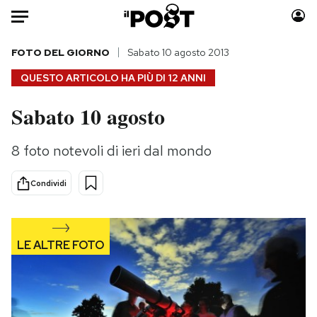
Auto
FOTO DEL GIORNO
Sabato 10 agosto 2013
QUESTO ARTICOLO HA PIÙ DI
12 ANNI
HOME
Sabato 10 agosto
Italia
Moda
Mondo
Libri
8 foto notevoli di ieri dal mondo
Politica
Consumismi
Tecnologia
Storie/Idee
Condividi
Internet
Ok Boomer!
Scienza
Media
Cultura
Europa
Economia
Altrecose
Sport
Mondiali calcio 2026