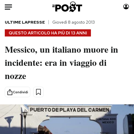
Auto
ULTIME LAPRESSE
Giovedì 8 agosto 2013
QUESTO ARTICOLO HA PIÙ DI
13 ANNI
HOME
Messico, un italiano muore in
Italia
Moda
incidente: era in viaggio di
Mondo
Libri
Politica
Consumismi
nozze
Tecnologia
Storie/Idee
Internet
Ok Boomer!
Condividi
Scienza
Media
Cultura
Europa
Economia
Altrecose
Sport
Mondiali calcio 2026