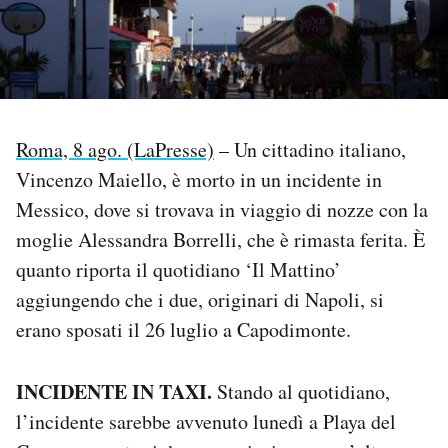
PODCAST
NEWSLETTER
Roma, 8 ago. (LaPresse)
– Un cittadino italiano,
I MIEI PREFERITI
Vincenzo Maiello, è morto in un incidente in
Messico, dove si trovava in viaggio di nozze con la
moglie Alessandra Borrelli, che è rimasta ferita. È
SHOP
quanto riporta il quotidiano ‘Il Mattino’
aggiungendo che i due, originari di Napoli, si
CALENDARIO
erano sposati il 26 luglio a Capodimonte.
AREA PERSONALE
INCIDENTE IN TAXI.
Stando al quotidiano,
Area Personale
l’incidente sarebbe avvenuto lunedì a Playa del
Newsletter