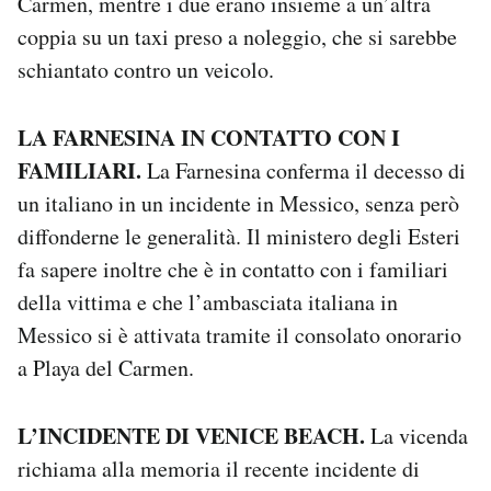
Carmen, mentre i due erano insieme a un’altra
Notifiche mobile
coppia su un taxi preso a noleggio, che si sarebbe
Regala il Post
schiantato contro un veicolo.
Hai bisogno di aiuto?
Esci
LA FARNESINA IN CONTATTO CON I
FAMILIARI.
La Farnesina conferma il decesso di
un italiano in un incidente in Messico, senza però
diffonderne le generalità. Il ministero degli Esteri
fa sapere inoltre che è in contatto con i familiari
della vittima e che l’ambasciata italiana in
Messico si è attivata tramite il consolato onorario
a Playa del Carmen.
L’INCIDENTE DI VENICE BEACH.
La vicenda
richiama alla memoria il recente incidente di