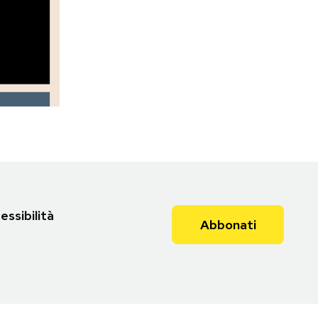
essibilità
Abbonati