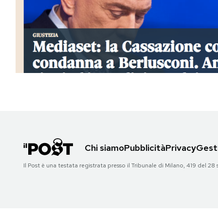
PODCAST
NEWSLETTER
I MIEI PREFERITI
SHOP
Chi siamo
Pubblicità
Privacy
Gesti
CALENDARIO
Il Post è una testata registrata presso il Tribunale di Milano, 419 del
AREA PERSONALE
Area Personale
Newsletter