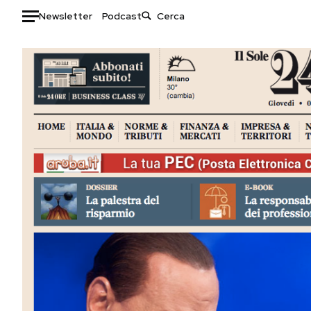
Newsletter
Podcast
Auto
HOME
Italia
Moda
Mondo
Libri
Politica
Consumismi
Tecnologia
Storie/Idee
Internet
Ok Boomer!
Scienza
Media
Cultura
Europa
Economia
Altrecose
Sport
Mondiali calcio 2026