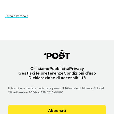
La condanna di Berlusconi sui siti di news
La condanna di Berlusconi sui siti di news
Torna all'articolo
PODCAST
Torna all'articolo
Torna all'articolo
Torna all'articolo
Torna all'articolo
Torna all'articolo
Torna all'articolo
Torna all'articolo
Torna all'articolo
Torna all'articolo
Torna all'articolo
Torna all'articolo
NEWSLETTER
I MIEI PREFERITI
SHOP
Chi siamo
Pubblicità
Privacy
Gestisci le preferenze
Condizioni d'uso
CALENDARIO
Dichiarazione di accessibilità
Il Post è una testata registrata presso il Tribunale di Milano, 419 del
28 settembre 2009 - ISSN 2610-9980
AREA PERSONALE
Area Personale
Abbonati
Newsletter