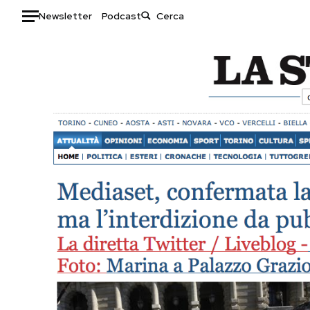
Newsletter
Podcast
Auto
HOME
Italia
Moda
Mondo
Libri
Politica
Consumismi
Tecnologia
Storie/Idee
Internet
Ok Boomer!
Scienza
Media
Cultura
Europa
Economia
Altrecose
Sport
Mondiali calcio 2026