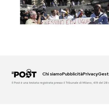
PODCAST
NEWSLETTER
I MIEI PREFERITI
SHOP
Chi siamo
Pubblicità
Privacy
Gesti
CALENDARIO
Il Post è una testata registrata presso il Tribunale di Milano, 419 del
AREA PERSONALE
Area Personale
Newsletter