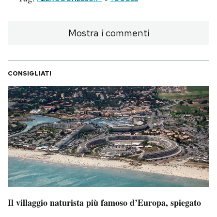
PODCAST
Mostra i commenti
NEWSLETTER
CONSIGLIATI
I MIEI PREFERITI
SHOP
CALENDARIO
AREA PERSONALE
Area Personale
Il villaggio naturista più famoso d’Europa, spiegato
Newsletter