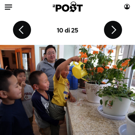
Auto
24 di 25
20 di 25
22 di 25
23 di 25
25 di 25
14 di 25
10 di 25
16 di 25
17 di 25
18 di 25
19 di 25
12 di 25
13 di 25
15 di 25
21 di 25
11 di 25
4 di 25
6 di 25
7 di 25
8 di 25
9 di 25
2 di 25
3 di 25
5 di 25
1 di 25
HOME
Italia
Moda
Mondo
Libri
Politica
Consumismi
Tecnologia
Storie/Idee
Internet
Ok Boomer!
Scienza
Media
Cultura
Europa
Economia
Altrecose
Sport
Mondiali calcio 2026
Il formidabile presidente mongolo