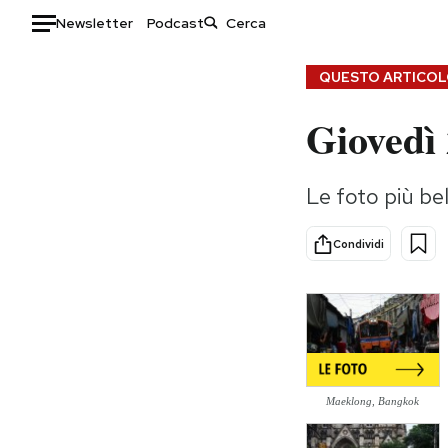
Newsletter
Podcast
Auto
QUESTO ARTICOLO
Giovedì
HOME
Italia
Moda
Le foto più bel
Mondo
Libri
Politica
Consumismi
Condividi
Tecnologia
Storie/Idee
Internet
Ok Boomer!
Scienza
Media
Cultura
Europa
Economia
Altrecose
Sport
Mondiali calcio 2026
Maeklong, Bangkok