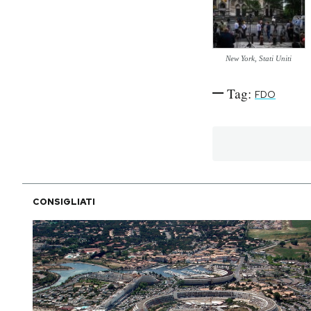
PODCAST
New York, Stati Uniti
NEWSLETTER
Tag:
FDO
I MIEI PREFERITI
SHOP
CONSIGLIATI
CALENDARIO
AREA PERSONALE
Area Personale
Newsletter