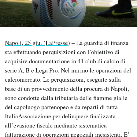
PODCAST
NEWSLETTER
Napoli, 25 giu. (LaPresse)
– La guardia di finanza
sta effettuando perquisizioni con l’obiettivo di
I MIEI PREFERITI
acquisire documentazione in 41 club di calcio di
serie A, B e Lega Pro. Nel mirino le operazioni del
SHOP
calciomercato. Le perquisizioni, eseguite sulla
base di un provvedimento della procura di Napoli,
CALENDARIO
sono condotte dalla tributaria delle fiamme gialle
del capoluogo partenopeo e da reparti di tutta
AREA PERSONALE
ItaliaAssociazione per delinquere finalizzata
all’evasione fiscale mediante sistematica
Area Personale
fatturazione di operazioni negoziali inesistenti. E’
Newsletter