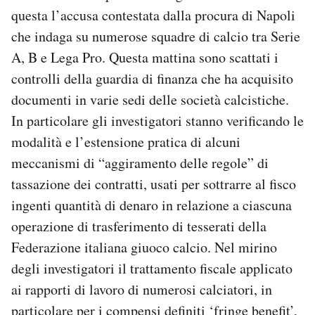
Notifiche mobile
questa l’accusa contestata dalla procura di Napoli
Regala il Post
che indaga su numerose squadre di calcio tra Serie
Hai bisogno di aiuto?
A, B e Lega Pro. Questa mattina sono scattati i
Esci
controlli della guardia di finanza che ha acquisito
documenti in varie sedi delle società calcistiche.
In particolare gli investigatori stanno verificando le
modalità e l’estensione pratica di alcuni
meccanismi di “aggiramento delle regole” di
tassazione dei contratti, usati per sottrarre al fisco
ingenti quantità di denaro in relazione a ciascuna
operazione di trasferimento di tesserati della
Federazione italiana giuoco calcio. Nel mirino
degli investigatori il trattamento fiscale applicato
ai rapporti di lavoro di numerosi calciatori, in
particolare per i compensi definiti ‘fringe benefit’,