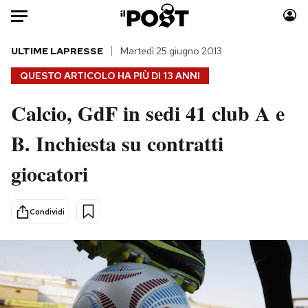
Auto
ULTIME LAPRESSE
Martedì 25 giugno 2013
QUESTO ARTICOLO HA PIÙ DI
13 ANNI
HOME
Calcio, GdF in sedi 41 club A e
Italia
Moda
B. Inchiesta su contratti
Mondo
Libri
Politica
Consumismi
giocatori
Tecnologia
Storie/Idee
Internet
Ok Boomer!
Condividi
Scienza
Media
Cultura
Europa
Economia
Altrecose
Sport
Mondiali calcio 2026