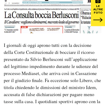
LE
PODCAST
ALTRE
FOTO
NEWSLETTER
I MIEI PREFERITI
I giornali di oggi aprono tutti con la decisione
della Corte Costituzionale di bocciare il ricorso
SHOP
presentato da Silvio Berlusconi sull’applicazione
del legittimo impedimento durante le udienze del
CALENDARIO
processo Mediaset, che arriva così in Cassazione
per il giudizio finale. Fa eccezione solo Libero, che
titola chiedendo le dimissioni del ministro Idem,
AREA PERSONALE
accusata di false dichiarazioni per pagare meno
Area Personale
tasse sulla casa. I quotidiani sportivi aprono con la
Newsletter