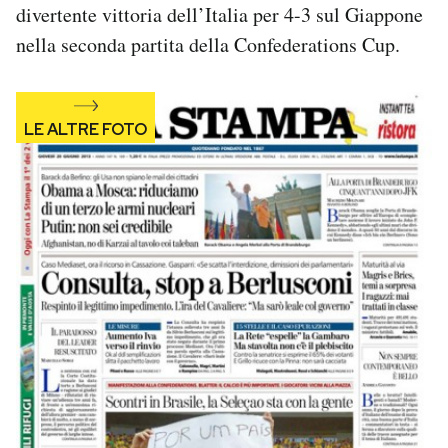
divertente vittoria dell’Italia per 4-3 sul Giappone
Notifiche mobile
nella seconda partita della Confederations Cup.
Regala il Post
Hai bisogno di aiuto?
Esci