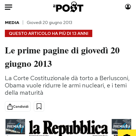
Auto
MEDIA
Giovedì 20 giugno 2013
QUESTO ARTICOLO HA PIÙ DI
13 ANNI
HOME
Le prime pagine di giovedì 20
Italia
Moda
giugno 2013
Mondo
Libri
Politica
Consumismi
La Corte Costituzionale dà torto a Berlusconi,
Tecnologia
Storie/Idee
Obama vuole ridurre le armi nucleari, e i temi
Internet
Ok Boomer!
della maturità
Scienza
Media
Cultura
Europa
Condividi
Economia
Altrecose
Sport
Mondiali calcio 2026