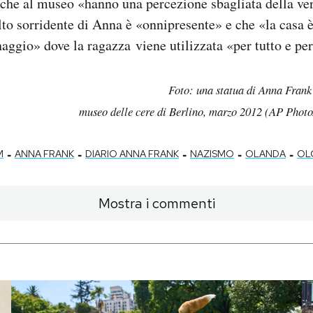
o che al museo «hanno una percezione sbagliata della ver
olto sorridente di Anna è «onnipresente» e che «la casa 
naggio» dove la ragazza viene utilizzata «per tutto e per
Foto: una statua di Anna Fran
museo delle cere di Berlino, marzo 2012 (AP Phot
-
-
-
-
-
M
ANNA FRANK
DIARIO ANNA FRANK
NAZISMO
OLANDA
OL
Mostra i commenti