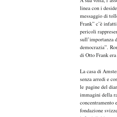
A sua volta, l’as
linea con i deside
messaggio di toll
Frank” c’è infatti
pericoli rapprese
sull’importanza di
democrazia”. Rona
di Otto Frank era
La casa di Amster
senza arredi e con
le pagine del diar
immagini della ra
concentramento e 
fondazione svizze