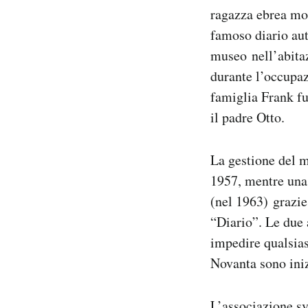
Notifiche mobile
ragazza ebrea mor
Regala il Post
famoso diario aut
Hai bisogno di aiuto?
museo nell’abitaz
Esci
durante l’occupaz
famiglia Frank fu
il padre Otto.
La gestione del m
1957, mentre una
(nel 1963) grazie
“Diario”. Le due 
impedire qualsia
Novanta sono iniz
L’associazione sv