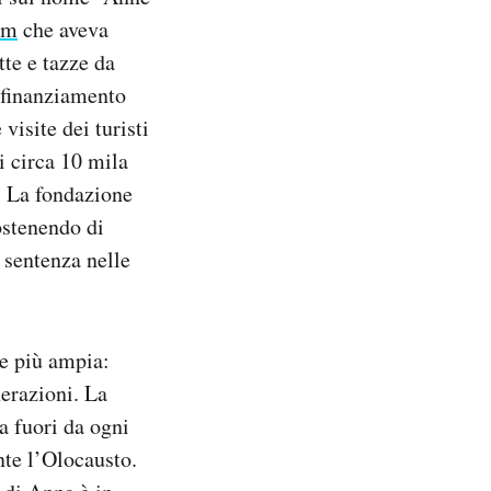
am
che aveva
te e tazze da
 finanziamento
 visite dei turisti
i circa 10 mila
. La fondazione
sostenendo di
a sentenza nelle
ne più ampia:
erazioni. La
a fuori da ogni
nte l’Olocausto.