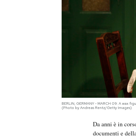
PODCAST
NEWSLETTER
I MIEI PREFERITI
SHOP
CALENDARIO
BERLIN, GERMANY - MARCH 09: A wax figure 
(Photo by Andreas Rentz/Getty Images)
AREA PERSONALE
Da anni è in cors
Area Personale
documenti e dell
Newsletter