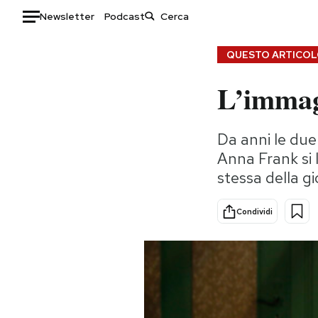
Newsletter
Podcast
Auto
QUESTO ARTICOLO
L’immag
HOME
Italia
Moda
Da anni le due
Mondo
Libri
Anna Frank si 
Politica
Consumismi
stessa della g
Tecnologia
Storie/Idee
Internet
Ok Boomer!
Condividi
Scienza
Media
Cultura
Europa
Economia
Altrecose
Sport
Mondiali calcio 2026