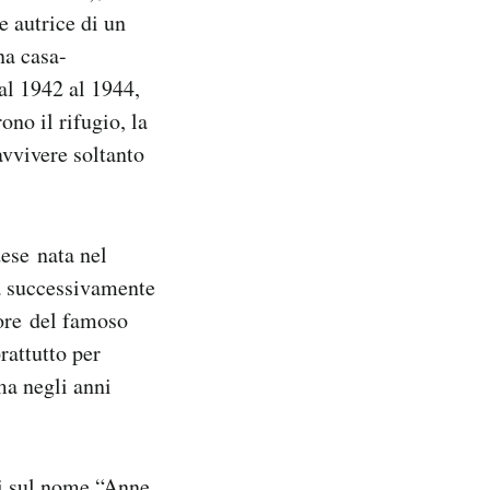
e autrice di un
na casa-
al 1942 al 1944,
no il rifugio, la
avvivere soltanto
ese nata nel
ta successivamente
tore del famoso
rattutto per
a negli anni
ivi sul nome “Anne