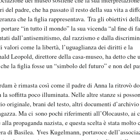
sociazione del museo sostiene che la sua interpretazione
ri del padre, che ha passato il resto della sua vita a diff
eranza che la figlia rappresentava. Tra gli obiettivi de
 portare “in tutto il mondo” la sua vicenda “al fine di far
ntati dall’antisemitismo, dal razzismo e dalla discrimi
 valori come la libertà, l’uguaglianza dei diritti e la
ld Leopold, direttore della casa-museo, ha detto che u
 che la figlia fosse un “simbolo del futuro” e non del pa
dam è rimasta così come il padre di Anna la ritrovò do
 la soffitta poco illuminata. Nelle altre stanze si posso
io originale, brani del testo, altri documenti d’archivi
gazza. Ma ci sono pochi riferimenti all’Olocausto, ai 
alla propaganda nazista, e questa scelta è stata molto c
ra di Basilea. Yves Kugelmann, portavoce dell’associaz