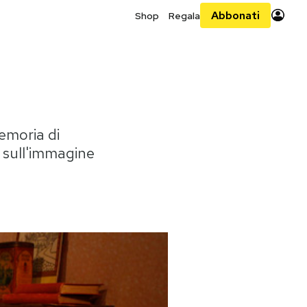
Abbonati
Shop
Regala
emoria di
i sull'immagine