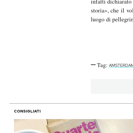
infatti dichiarat
storia», che il v
luogo di pellegri
Tag:
AMSTERDA
CONSIGLIATI