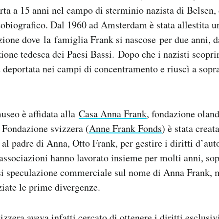
ta a 15 anni nel campo di sterminio nazista di Belsen, 
obiografico. Dal 1960 ad Amsterdam è stata allestita u
ione dove la famiglia Frank si nascose per due anni, d
ione tedesca dei Paesi Bassi. Dopo che i nazisti scopriro
 deportata nei campi di concentramento e riuscì a sopr
useo è affidata alla
Casa Anna Frank
, fondazione oland
 Fondazione svizzera (
Anne Frank Fonds
) è stata crea
 al padre di Anna, Otto Frank, per gestire i diritti d’au
associazioni hanno lavorato insieme per molti anni, sop
si speculazione commerciale sul nome di Anna Frank, m
iate le prime divergenze.
izzera aveva infatti cercato di ottenere i diritti esclus