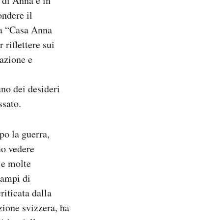
 di Anna è in
ondere il
lla “Casa Anna
 riflettere sui
nazione e
no dei desideri
ssato.
po la guerra,
no vedere
o e molte
campi di
riticata dalla
ione svizzera, ha