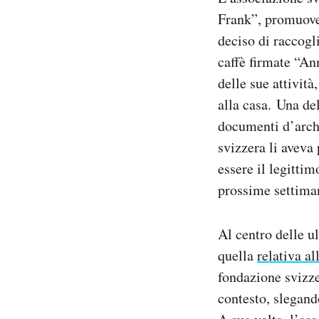
Frank”, promuo
deciso di raccogl
caffè firmate “A
delle sue attività
alla casa. Una del
documenti d’arch
svizzera li aveva 
essere il legittim
prossime settima
Al centro delle u
quella
relativa a
fondazione svizze
contesto, slegand