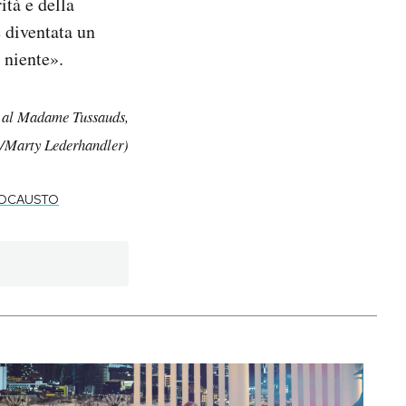
ità e della
è diventata un
 niente».
k al Madame Tussauds,
o/Marty Lederhandler)
OCAUSTO