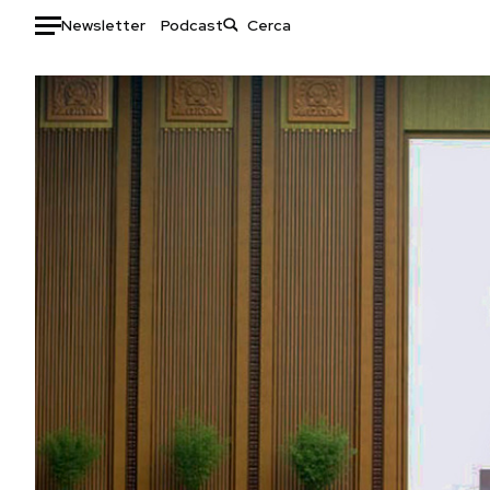
Newsletter
Podcast
Auto
HOME
Italia
Moda
Mondo
Libri
Politica
Consumismi
Tecnologia
Storie/Idee
Internet
Ok Boomer!
Scienza
Media
Cultura
Europa
Economia
Altrecose
Sport
Mondiali calcio 2026