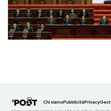
PODCAST
NEWSLETTER
I MIEI PREFERITI
SHOP
CALENDARIO
AREA PERSONALE
Chi siamo
Pubblicità
Privacy
Gesti
Area Personale
Newsletter