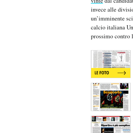
vinte
dal candida
Notifiche mobile
invece alle divis
Regala il Post
un’imminente scis
Hai bisogno di aiuto?
calcio italiana U
Esci
prossimo contro 