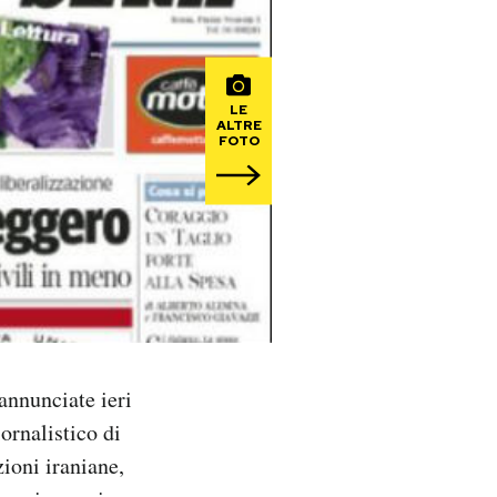
LE
ALTRE
FOTO
annunciate ieri
ornalistico di
zioni iraniane,