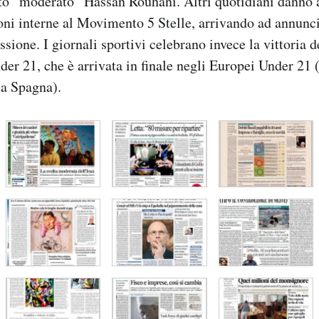
to “moderato” Hassan Rouhani. Altri quotidiani danno
ioni interne al Movimento 5 Stelle, arrivando ad annunc
sione. I giornali sportivi celebrano invece la vittoria d
nder 21, che è arrivata in finale negli Europei Under 21
la Spagna).