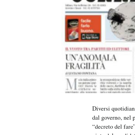
PODCAST
NEWSLETTER
I MIEI PREFERITI
SHOP
CALENDARIO
Diversi quotidian
AREA PERSONALE
dal governo, nel 
Area Personale
“decreto del fare”
Newsletter