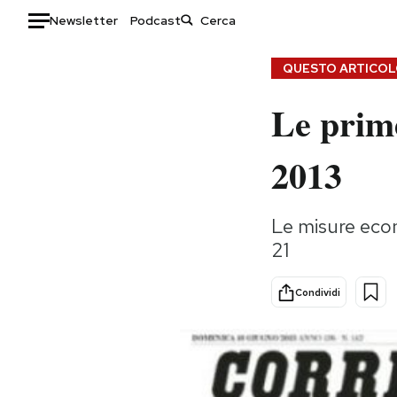
Newsletter
Podcast
Auto
QUESTO ARTICOLO
Le prim
HOME
Italia
Moda
2013
Mondo
Libri
Politica
Consumismi
Le misure econ
Tecnologia
Storie/Idee
21
Internet
Ok Boomer!
Scienza
Media
Condividi
Cultura
Europa
Economia
Altrecose
Sport
Mondiali calcio 2026