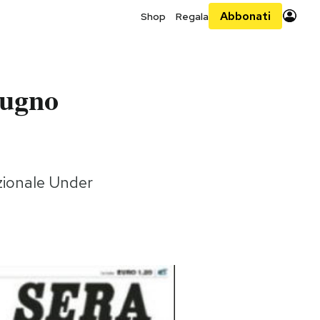
Abbonati
Shop
Regala
iugno
azionale Under