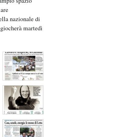
 ampio spazio
iare
ella nazionale di
 (giocherà martedì