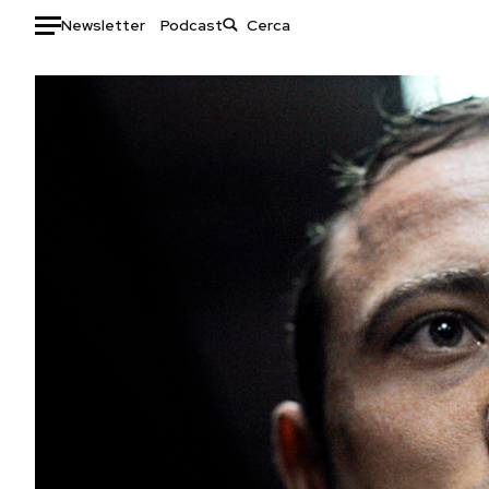
Newsletter
Podcast
Auto
HOME
Italia
Moda
Mondo
Libri
Politica
Consumismi
Tecnologia
Storie/Idee
Internet
Ok Boomer!
Scienza
Media
Cultura
Europa
Economia
Altrecose
Sport
Mondiali calcio 2026