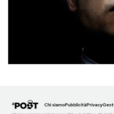
PODCAST
NEWSLETTER
I MIEI PREFERITI
SHOP
CALENDARIO
AREA PERSONALE
Chi siamo
Pubblicità
Privacy
Gesti
Area Personale
Newsletter