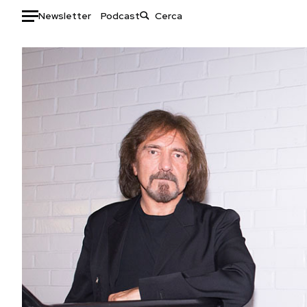
Newsletter
Podcast
Auto
HOME
Italia
Moda
Mondo
Libri
Politica
Consumismi
Tecnologia
Storie/Idee
Internet
Ok Boomer!
Scienza
Media
Cultura
Europa
Economia
Altrecose
Sport
Mondiali calcio 2026