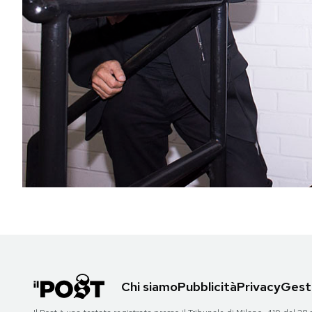
PODCAST
NEWSLETTER
I MIEI PREFERITI
SHOP
CALENDARIO
AREA PERSONALE
Chi siamo
Pubblicità
Privacy
Gesti
Area Personale
Newsletter