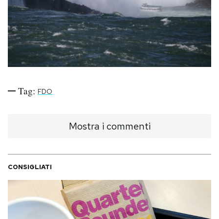
PODCAST
NEWSLETTER
I MIEI PREFERITI
Tag:
FDO
SHOP
Mostra i commenti
CALENDARIO
CONSIGLIATI
AREA PERSONALE
Area Personale
Newsletter