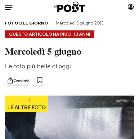
Auto
FOTO DEL GIORNO
Mercoledì 5 giugno 2013
QUESTO ARTICOLO HA PIÙ DI
13 ANNI
HOME
Mercoledì 5 giugno
Italia
Moda
Mondo
Libri
Le foto più belle di oggi
Politica
Consumismi
Tecnologia
Storie/Idee
Condividi
Internet
Ok Boomer!
Scienza
Media
Cultura
Europa
Economia
Altrecose
Sport
Mondiali calcio 2026