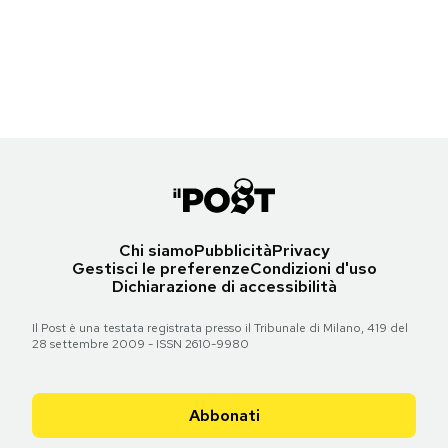
Bozzetto
Notifiche mobile
(Archivio Paolo Paschetto)
Versione approvata dalla commissione parlamentare
(Archivio Paolo Paschetto)
Regala il Post
Torna all'articolo
Hai bisogno di aiuto?
Torna all'articolo
Esci
Chi siamo
Pubblicità
Privacy
Gestisci le preferenze
Condizioni d'uso
Dichiarazione di accessibilità
Il Post è una testata registrata presso il Tribunale di Milano, 419 del
28 settembre 2009 - ISSN 2610-9980
Abbonati