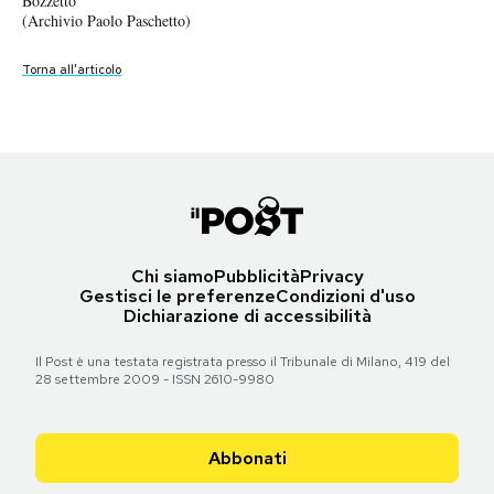
Bozzetto
Notifiche mobile
(Archivio Paolo Paschetto)
Versione approvata dalla commissione parlamentare
(Archivio Paolo Paschetto)
Regala il Post
Torna all'articolo
Hai bisogno di aiuto?
Torna all'articolo
Esci
Chi siamo
Pubblicità
Privacy
Gestisci le preferenze
Condizioni d'uso
Dichiarazione di accessibilità
Il Post è una testata registrata presso il Tribunale di Milano, 419 del
28 settembre 2009 - ISSN 2610-9980
Abbonati