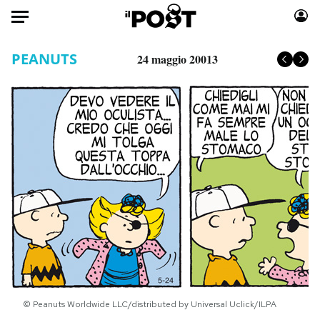
Auto
PEANUTS
24 maggio 20013
HOME
Italia
Moda
Mondo
Libri
Politica
Consumismi
Tecnologia
Storie/Idee
Internet
Ok Boomer!
Scienza
Media
Cultura
Europa
Economia
Altrecose
Sport
Mondiali calcio 2026
© Peanuts Worldwide LLC/distributed by Universal Uclick/ILPA