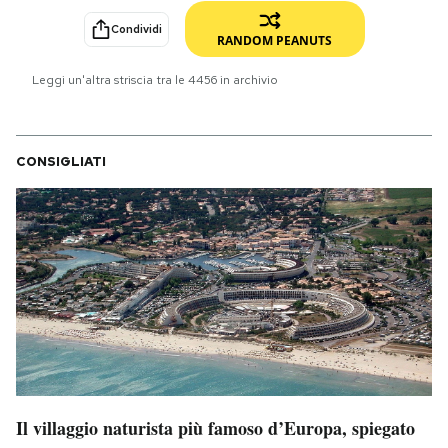
Condividi
PODCAST
RANDOM PEANUTS
Leggi un'altra striscia tra le
4456
in archivio
NEWSLETTER
CONSIGLIATI
I MIEI PREFERITI
SHOP
CALENDARIO
AREA PERSONALE
Area Personale
Il villaggio naturista più famoso d’Europa, spiegato
Newsletter