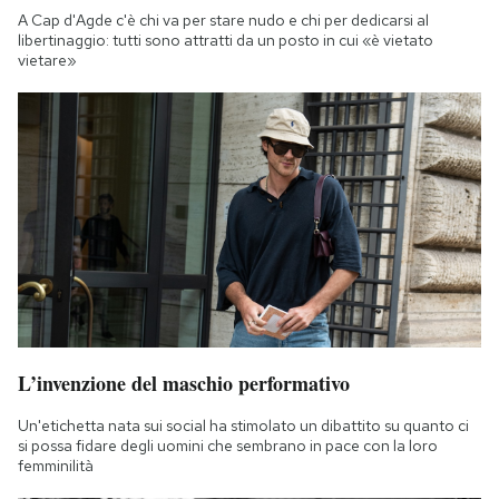
Notifiche mobile
A Cap d'Agde c'è chi va per stare nudo e chi per dedicarsi al
libertinaggio: tutti sono attratti da un posto in cui «è vietato
Regala il Post
vietare»
Hai bisogno di aiuto?
Esci
L’invenzione del maschio performativo
Un'etichetta nata sui social ha stimolato un dibattito su quanto ci
si possa fidare degli uomini che sembrano in pace con la loro
femminilità