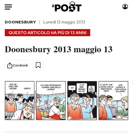
Auto
DOONESBURY
Lunedì 13 maggio 2013
QUESTO ARTICOLO HA PIÙ DI
13 ANNI
HOME
Doonesbury 2013 maggio 13
Italia
Moda
Mondo
Libri
Condividi
Politica
Consumismi
Tecnologia
Storie/Idee
Internet
Ok Boomer!
Scienza
Media
Cultura
Europa
Economia
Altrecose
Sport
Mondiali calcio 2026