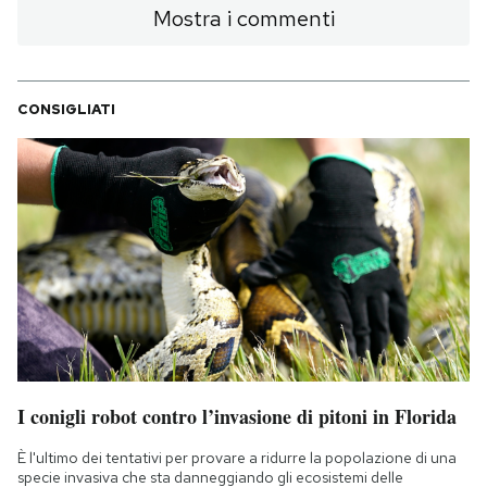
Mostra i commenti
PODCAST
CONSIGLIATI
NEWSLETTER
I MIEI PREFERITI
SHOP
CALENDARIO
AREA PERSONALE
I conigli robot contro l’invasione di pitoni in Florida
Area Personale
È l'ultimo dei tentativi per provare a ridurre la popolazione di una
Newsletter
specie invasiva che sta danneggiando gli ecosistemi delle