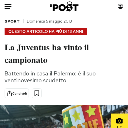
Auto
SPORT
Domenica 5 maggio 2013
QUESTO ARTICOLO HA PIÙ DI
13 ANNI
HOME
La Juventus ha vinto il
Italia
Moda
campionato
Mondo
Libri
Politica
Consumismi
Battendo in casa il Palermo: è il suo
Tecnologia
Storie/Idee
ventinovesimo scudetto
Internet
Ok Boomer!
Scienza
Media
Condividi
Cultura
Europa
Economia
Altrecose
Sport
Mondiali calcio 2026
LE