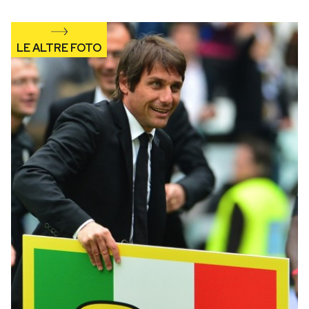
Notifiche mobile
Regala il Post
Hai bisogno di aiuto?
Esci