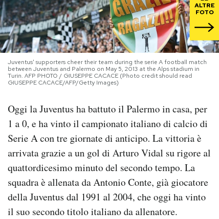
ALTRE
FOTO
PODCAST
NEWSLETTER
Juventus' supporters cheer their team during the serie A football match
between Juventus and Palermo on May 5, 2013 at the Alps stadium in
Turin. AFP PHOTO / GIUSEPPE CACACE (Photo credit should read
GIUSEPPE CACACE/AFP/Getty Images)
I MIEI PREFERITI
Oggi la Juventus ha battuto il Palermo in casa, per
SHOP
1 a 0, e ha vinto il campionato italiano di calcio di
Serie A con tre giornate di anticipo. La vittoria è
CALENDARIO
arrivata grazie a un gol di Arturo Vidal su rigore al
quattordicesimo minuto del secondo tempo. La
squadra è allenata da Antonio Conte, già giocatore
AREA PERSONALE
della Juventus dal 1991 al 2004, che oggi ha vinto
Area Personale
il suo secondo titolo italiano da allenatore.
Newsletter